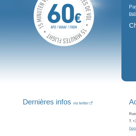
Pay
pui
Ch
Dernières infos
A
via twitter
Rue
T. 
Goo