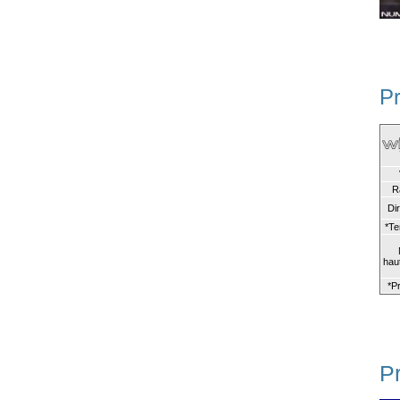
Pr
R
Di
*Te
hau
*P
Pr