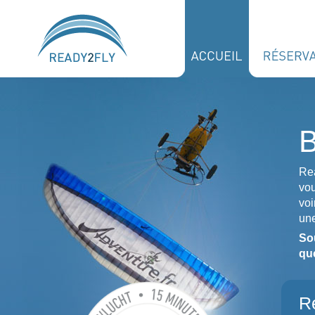
B
Rea
vou
voi
une
So
que
Ré