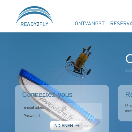
O
Accu
Connectez-vous
Re
U mo
E-mail adres
form
Paswoord